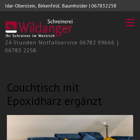
Idar-Oberstein, Birkenfeld, Baumholder | 067832258
Zu
Hauptinhalten
überspringen
24 Stunden Notfallservice 06782 99666 |
06783 2258
Couchtisch mit
Epoxidharz ergänzt