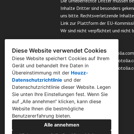
Die Urheberrechte Dritter müssen bea
Inhalte Dritter sind besonders geken
uns bitte. Rechtsverletzende Inhalt
Link zur Plattform der EU-Kommissio
Wir sind nicht verpflichtet und nicht
Fotos
Diese Website verwendet Cookies
©Anatoly Maslennikov - Fotolia.com,
Diese Website speichert Cookies auf Ihrem
Fotolia.com, © Unclesam - Fotolia.c
Gerät und behandelt Ihre Daten in
Fotolia.com,© detailblick - Fotolia.
Übereinstimmung mit der
Houzz-
Datenschutzrichtlinie
und der
Datenschutzrichtlinie dieser Website
. Legen
Sie unten Ihre Einstellungen fest. Wenn Sie
auf „Alle annehmen“ klicken, kann diese
Website Ihnen die bestmögliche
Benutzererfahrung bieten.
Alle annehmen