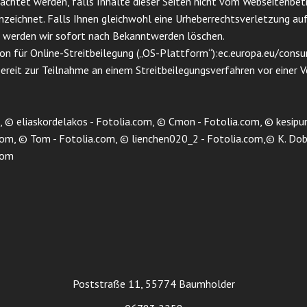
chtet werden, falls Inhalte dieser Seiten nicht vom Webseitenbetr
nzeichnet. Falls Ihnen gleichwohl eine Urheberrechtsverletzung auff
e werden wir sofort nach Bekanntwerden löschen.
n für Online-Streitbeilegung („OS-Plattform“):
ec.europa.eu/consu
 bereit zur Teilnahme an einem Streitbeilegungsverfahren vor einer 
 © eliaskordelakos - Fotolia.com, © Cmon - Fotolia.com, © kesipun
om, © Tom - Fotolia.com, © lienchen020_2 - Fotolia.com,© K. Dobl
com
Poststraße 11, 55774 Baumholder