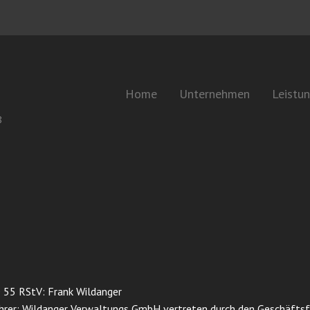
Home
Unternehmen
Leistu
8
§ 55 RStV: Frank Wildanger
hrer: Wildanger Verwaltungs GmbH vertreten durch den Geschäftsf