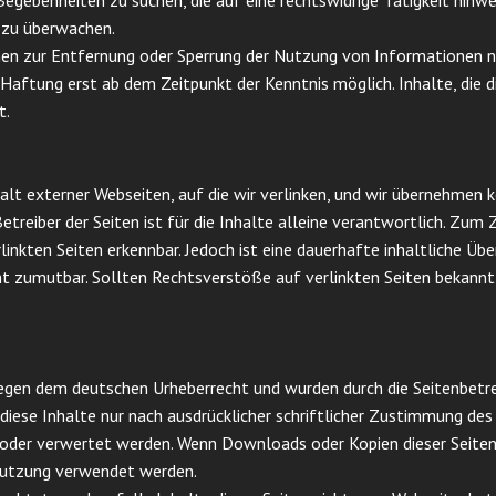
 Begebenheiten zu suchen, die auf eine rechtswidrige Tätigkeit hinw
 zu überwachen.
nen zur Entfernung oder Sperrung der Nutzung von Informationen n
Haftung erst ab dem Zeitpunkt der Kenntnis möglich. Inhalte, die d
t.
halt externer Webseiten, auf die wir verlinken, und wir übernehmen 
Betreiber der Seiten ist für die Inhalte alleine verantwortlich. Zum
linkten Seiten erkennbar. Jedoch ist eine dauerhafte inhaltliche Üb
ht zumutbar. Sollten Rechtsverstöße auf verlinkten Seiten bekannt
iegen dem deutschen Urheberrecht und wurden durch die Seitenbetre
iese Inhalte nur nach ausdrücklicher schriftlicher Zustimmung des j
gt oder verwertet werden. Wenn Downloads oder Kopien dieser Seiten
 Nutzung verwendet werden.